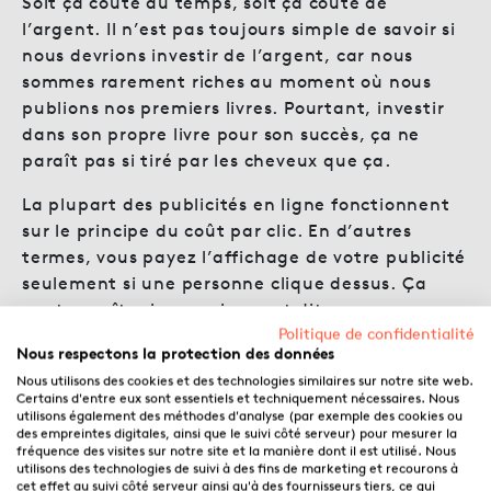
Soit ça coûte du temps, soit ça coûte de
l’argent. Il n’est pas toujours simple de savoir si
nous devrions investir de l’argent, car nous
sommes rarement riches au moment où nous
publions nos premiers livres. Pourtant, investir
dans son propre livre pour son succès, ça ne
paraît pas si tiré par les cheveux que ça.
La plupart des publicités en ligne fonctionnent
sur le principe du coût par clic. En d’autres
termes, vous payez l’affichage de votre publicité
seulement si une personne clique dessus. Ça
peut paraître impressionnant dit comme ça, car
Politique de confidentialité
on n’a peur de recevoir une facture exorbitante
Nous respectons la protection des données
à la fin du mois.
Nous utilisons des cookies et des technologies similaires sur notre site web.
Certains d'entre eux sont essentiels et techniquement nécessaires. Nous
Rassurez-vous, vous pouvez contrôler les
utilisons également des méthodes d'analyse (par exemple des cookies ou
montants que vous investissez dans les
des empreintes digitales, ainsi que le suivi côté serveur) pour mesurer la
fréquence des visites sur notre site et la manière dont il est utilisé. Nous
publicités en ligne. Et nous vous précisons tout
utilisons des technologies de suivi à des fins de marketing et recourons à
cela ci-après dans l’article.
cet effet au suivi côté serveur ainsi qu'à des fournisseurs tiers, ce qui