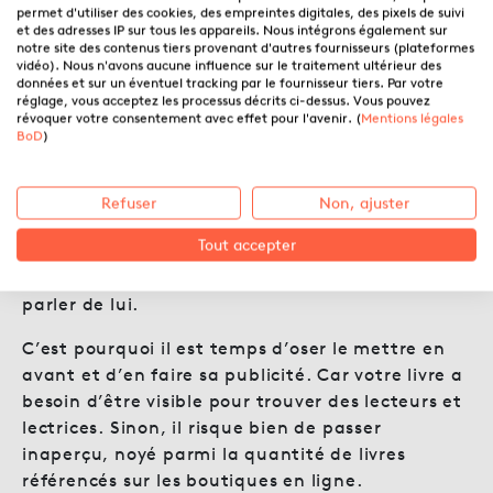
permet d'utiliser des cookies, des empreintes digitales, des pixels de suivi
et des adresses IP sur tous les appareils. Nous intégrons également sur
notre site des contenus tiers provenant d'autres fournisseurs (plateformes
vidéo). Nous n'avons aucune influence sur le traitement ultérieur des
données et sur un éventuel tracking par le fournisseur tiers. Par votre
Être visible ou aux oubliettes
réglage, vous acceptez les processus décrits ci-dessus. Vous pouvez
révoquer votre consentement avec effet pour l'avenir. (
Mentions légales
BoD
)
Si Victor Hugo n’avait pas été une personnalité
connue et engagée, et que ses livres avaient été
oubliés dans une vieille malle au grenier, est-ce
Refuser
Non, ajuster
qu’on se souviendrait de ses œuvres aujourd’hui
Tout accepter
? La visibilité est essentielle pour vendre votre
livre. Votre chef d’œuvre mérite qu’on entende
parler de lui.
C’est pourquoi il est temps d’oser le mettre en
avant et d’en faire sa publicité. Car votre livre a
besoin d’être visible pour trouver des lecteurs et
lectrices. Sinon, il risque bien de passer
inaperçu, noyé parmi la quantité de livres
référencés sur les boutiques en ligne.