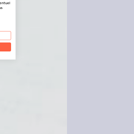
ventuel
us