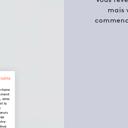
mais 
commencer
ialité
ertains
lement
 ainsi
et la
e
seurs
 de
otre
Nous