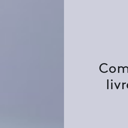
Com
liv