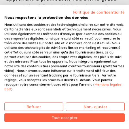
aux médias ? De la télévision à la radio, en
Politique de confidentialité
passant par la presse, ce type de
Nous respectons la protection des données
promotion n’est pas à négliger pour faire
Nous utilisons des cookies et des technologies similaires sur notre site web.
connaître votre livre.
Certains d'entre eux sont essentiels et techniquement nécessaires. Nous
utilisons également des méthodes d'analyse (par exemple des cookies ou
des empreintes digitales, ainsi que le suivi côté serveur) pour mesurer la
fréquence des visites sur notre site et la manière dont il est utilisé. Nous
utilisons des technologies de suivi à des fins de marketing et recourons à
Dans cet article, nous allons vous donner
cet effet au suivi côté serveur ainsi qu'à des fournisseurs tiers, ce qui
quelques astuces pour promouvoir votre livre
permet d'utiliser des cookies, des empreintes digitales, des pixels de suivi
et des adresses IP sur tous les appareils. Nous intégrons également sur
grâce aux médias. C’est une façon tout à fait
notre site des contenus tiers provenant d'autres fournisseurs (plateformes
pertinente de faire connaître son œuvre.
vidéo). Nous n'avons aucune influence sur le traitement ultérieur des
données et sur un éventuel tracking par le fournisseur tiers. Par votre
D’ailleurs, trois de nos auteur·rice·s vous livrent
réglage, vous acceptez les processus décrits ci-dessus. Vous pouvez
leur expérience dans la seconde partie de
révoquer votre consentement avec effet pour l'avenir. (
Mentions légales
BoD
)
l’article, dans le cadre d’une interview croisée.
Refuser
Non, ajuster
Comment promouvoir son
Tout accepter
livre grâce aux médias ?