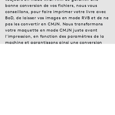
bonne conversion de vos fichiers, nous vous
conseillons, pour faire imprimer votre livre avec
BoD, de laisser vos images en mode RVB et de ne
pas les convertir en CMJN. Nous transformons
votre maquette en mode CMJN juste avant
l’impression, en fonction des paramètres de la
machine et garantissons ainsi une conversion
optimale de vos données. Si vos images sont
déjà en CMJN, ne les reconvertissez pas en RVB.
3. Optez pour
l’impression Premium
Les auteur·rice·s BoD ont le choix entre deux