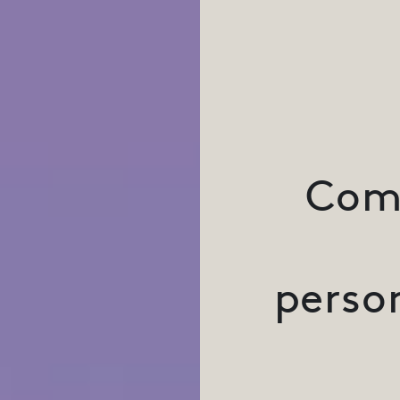
Com
perso