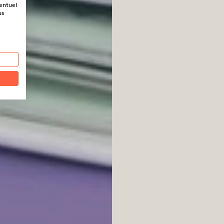
ventuel
us