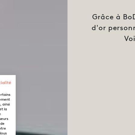
Grâce à BoD
d'or personn
Voi
ialité
ertains
lement
 ainsi
et la
e
seurs
 de
otre
Nous