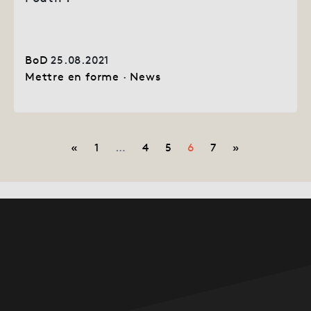
BoD
25.08.2021
Mettre en forme
·
News
Navigation dans les article
«
1
…
4
5
6
7
»