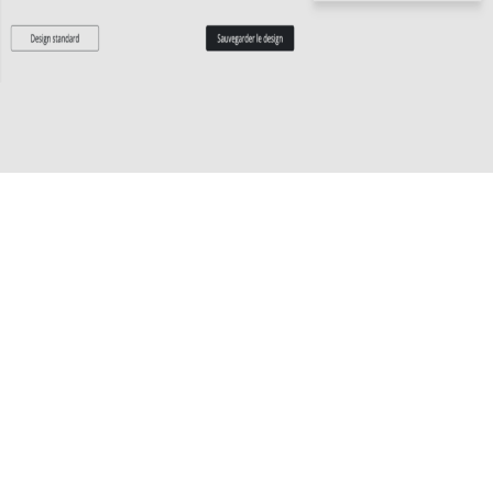
Étape 4 : intégrez le widget sur
votre site Internet
Une fois que vous avez terminé de créer votre
widget, cliquez sur « sauvegarder le design ».
Le code HTML sera automatiquement généré, et
il vous suffira de cliquer sur le bouton « copier le
code » ou bien de copier le code directement
dans la fenêtre au-dessus. Vous pouvez ensuite
coller ce code sur la page de votre choix sur