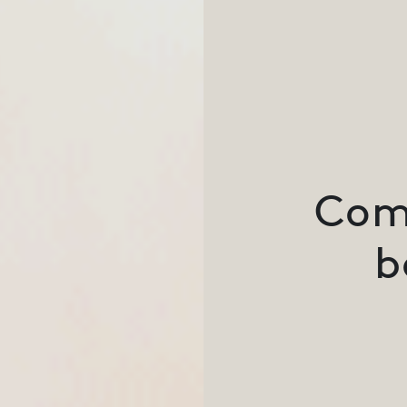
Com
b