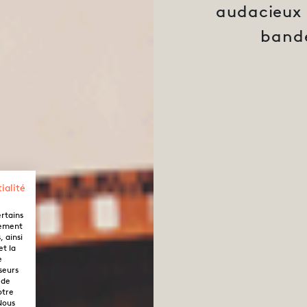
audacieux p
bande
ialité
ertains
lement
 ainsi
et la
e
seurs
 de
otre
Nous