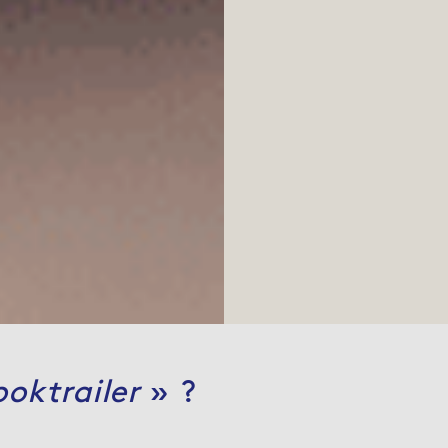
ooktrailer
» ?