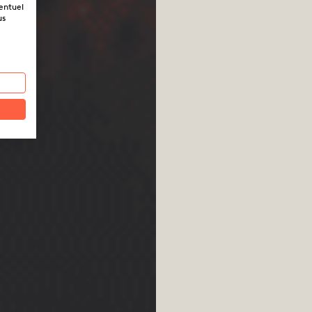
ventuel
us