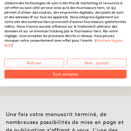
utilisons des technologies de suivi à des fins de marketing et recourons à
cet effet au suivi côté serveur ainsi qu'à des fournisseurs tiers, ce qui
permet d'utiliser des cookies, des empreintes digitales, des pixels de suivi
et des adresses IP sur tous les appareils. Nous intégrons également sur
notre site des contenus tiers provenant d'autres fournisseurs (plateformes
vidéo). Nous n'avons aucune influence sur le traitement ultérieur des
données et sur un éventuel tracking par le fournisseur tiers. Par votre
réglage, vous acceptez les processus décrits ci-dessus. Vous pouvez
révoquer votre consentement avec effet pour l'avenir. (
Mentions légales
Livre broché vs livre relié : tout
BoD
)
comprendre en un coup d’œil
Refuser
Non, ajuster
Tout accepter
03.04.2025 ·
BoD
Une fois votre manuscrit terminé, de
nombreuses possibilités de mise en page et
de publication s’offrent à vous. L’une des