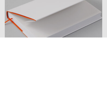
Jaquette
La tranchefile apparaît ici en noir et blanc sur la
reliure.