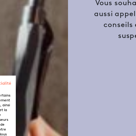
Vous souha
aussi appel
conseils
susp
ialité
ertains
lement
 ainsi
et la
e
seurs
 de
otre
Nous