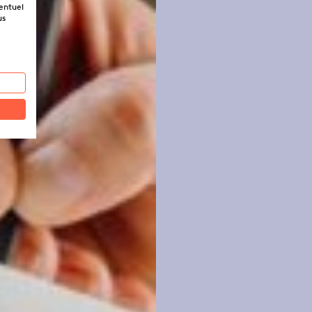
ventuel
us