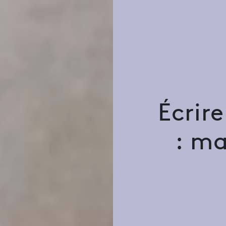
Écrir
: ma