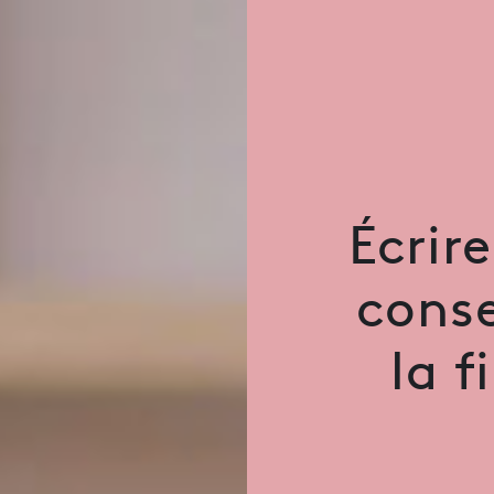
Écrir
conse
la f