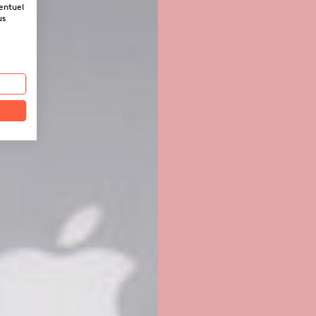
ventuel
us