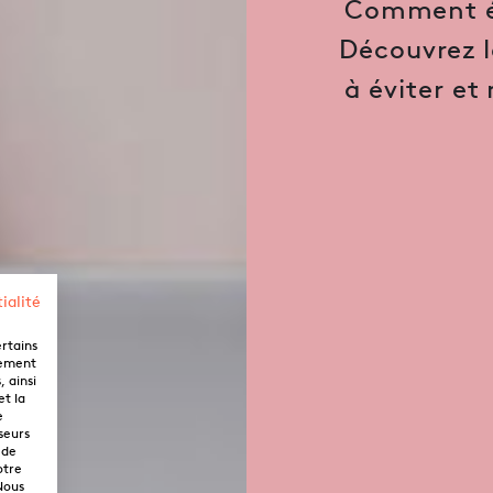
Comment éc
Découvrez le
à éviter et 
ialité
ertains
lement
 ainsi
et la
e
seurs
 de
otre
Nous