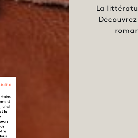
La littérat
Découvrez 
roman
ialité
ertains
lement
 ainsi
et la
e
seurs
 de
otre
Nous