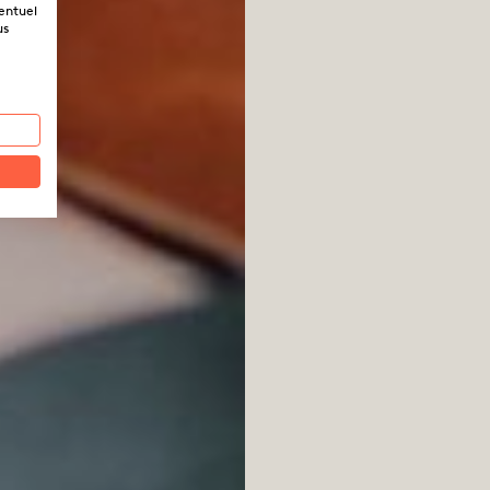
ventuel
us