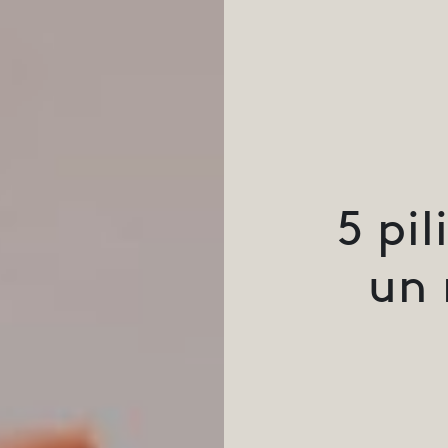
5 pil
un