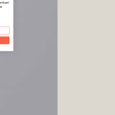
ventuel
us