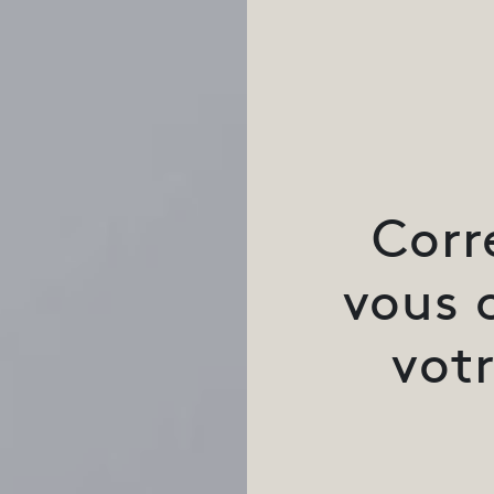
Corr
vous 
vot