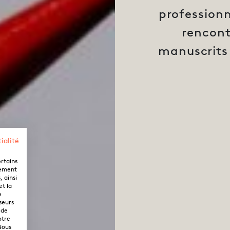
professionne
rencont
manuscrits 
ialité
ertains
lement
 ainsi
et la
e
seurs
 de
otre
Nous